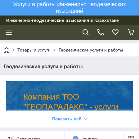
Услуги и работы Инженерно-геодезических
изысканий
Инженерно-геодезические изыскания в Казахстане
Товары и услуги
Геодезические услуги и работы
Геодезические услуги и работы
Компания ТОО
"ГЕОПАРАЛАКС" - услуги
инженерно-геодезических
Показать всё
изысканий в Казахстане.
Сортировка
0
Фильтры