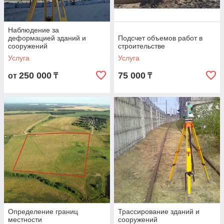
получают подробный план, где детально
отображаются системы высот, рельеф,
подземные и наземные объекты,
Наблюдение за
коммуникации и прочие данные.
деформацией зданий и
Подсчет объемов работ в
сооружений
строительстве
Результаты подобных исследований нужны
Услуга
Услуга
для создания земельных кадастров,
формирования карт местности, планов и
250 000
75 000
от
₸
₸
прочих документов. Без топографических
данных невозможно строительство.
В каких случаях требуется
геодезические услуги?
• При проектировании.
• Привязка строения к местности.
• Оформление собственности на землю.
• Для оформления разрешения на
строительство объекта.
• Подключение газопровода, других
систем и сетей инженерных коммуникаций.
Определение границ
Трассирование зданий и
местности
сооружений