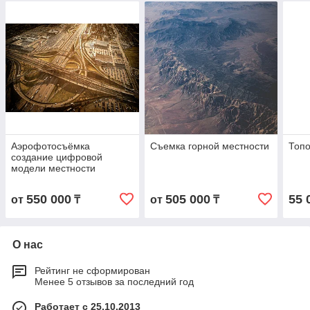
Аэрофотосъёмка
Съемка горной местности
Топо
создание цифровой
модели местности
550 000
505 000
55 
от
₸
от
₸
О нас
Рейтинг не сформирован
Менее 5 отзывов за последний год
Работает с 25.10.2013