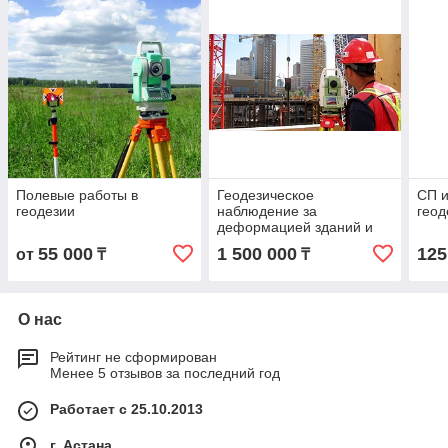
Полевые работы в
Геодезическое
СП 
геодезии
наблюдение за
геод
деформацией зданий и
сооружений
55 000
1 500 000
125
от
₸
₸
О нас
Рейтинг не сформирован
Менее 5 отзывов за последний год
Работает с 25.10.2013
г. Астана