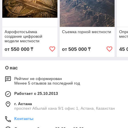
Аэрофотосъёмка
Съемка горной местности
Опр
создание цифровой
мест
модели местности
550 000
505 000
45 
от
₸
от
₸
О нас
Рейтинг не сформирован
Менее 5 отзывов за последний год
Работает с 25.10.2013
г. Астана
проспект Абылай хана 9/1 офис 1, Астана, Казахстан
Контакты