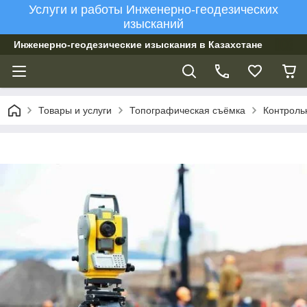
Услуги и работы Инженерно-геодезических
изысканий
Инженерно-геодезические изыскания в Казахстане
Товары и услуги
Топографическая съёмка
Контроль