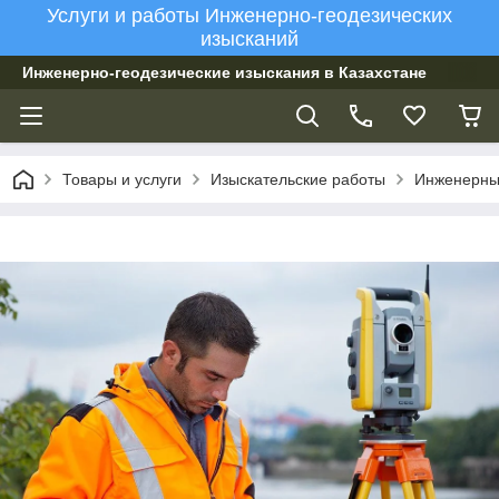
Услуги и работы Инженерно-геодезических
изысканий
Инженерно-геодезические изыскания в Казахстане
Товары и услуги
Изыскательские работы
Инженерны