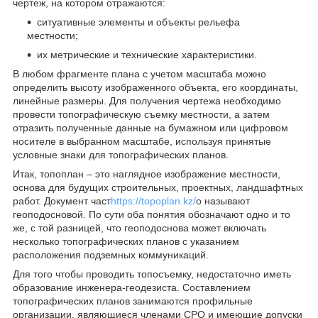
чертеж, на котором отражаются:
ситуативные элементы и объекты рельефа
местности;
их метрические и технические характеристики.
В любом фрагменте плана с учетом масштаба можно
определить высоту изображенного объекта, его координаты,
линейные размеры. Для получения чертежа необходимо
провести топографическую съемку местности, а затем
отразить полученные данные на бумажном или цифровом
носителе в выбранном масштабе, используя принятые
условные знаки для топографических планов.
Итак, топоплан – это наглядное изображение местности,
основа для будущих строительных, проектных, ландшафтных
работ. Документ част
https://topoplan.kz/
о называют
геоподосновой. По сути оба понятия обозначают одно и то
же, с той разницей, что геоподоснова может включать
несколько топографических планов с указанием
расположения подземных коммуникаций.
Для того чтобы проводить топосъемку, недостаточно иметь
образование инженера-геодезиста. Составлением
топографических планов занимаются профильные
организации, являющиеся членами СРО и имеющие допуски