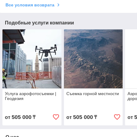
Все условия возврата
Подобные услуги компании
Услуга аэрофотосъемки |
Съемка горной местности
Аэр
Геодезия
доро
505 000
505 000
от
₸
от
₸
от