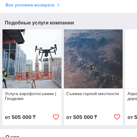
Все условия возврата
Подобные услуги компании
Услуга аэрофотосъемки |
Съемка горной местности
Аэр
Геодезия
доро
505 000
505 000
от
₸
от
₸
от