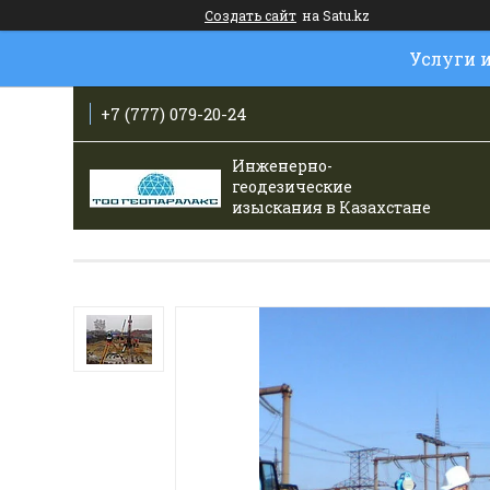
Создать сайт
на Satu.kz
Услуги 
+7 (777) 079-20-24
Инженерно-
геодезические
изыскания в Казахстане