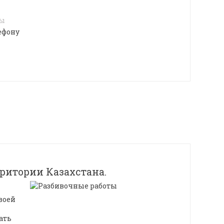
4
лы
ефону
рритории Казахстана.
воей
ать