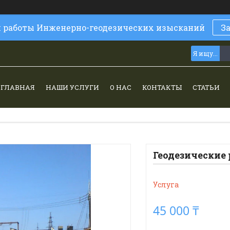
и работы Инженерно-геодезических изысканий
З
ГЛАВНАЯ
НАШИ УСЛУГИ
О НАС
КОНТАКТЫ
СТАТЬИ
Геодезические
Услуга
45 000 ₸