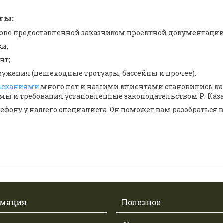
ты:
основе предоставленной заказчиком проектной документации
ки;
нт;
ружения (пешеходные тротуары, бассейны и прочее).
ысканиями
много лет и нашими клиентами становились как
ы и требования установленные законодательством Р. Каза
фону у нашего специалиста. Он поможет вам разобраться во
мация
Полезное