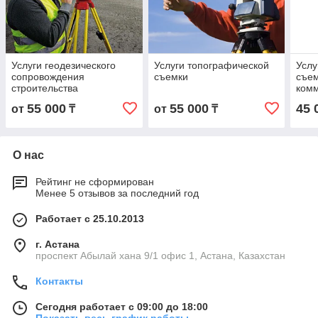
Услуги геодезического
Услуги топографической
Услу
сопровождения
съемки
съе
строительства
ком
55 000
55 000
45 
от
₸
от
₸
О нас
Рейтинг не сформирован
Менее 5 отзывов за последний год
Работает с 25.10.2013
г. Астана
проспект Абылай хана 9/1 офис 1, Астана, Казахстан
Контакты
Сегодня работает с 09:00 до 18:00