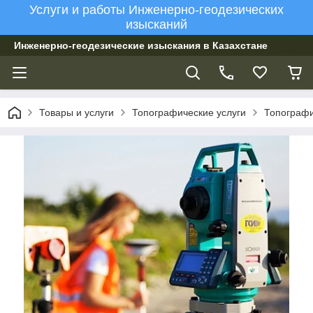
Услуги и работы Инженерно-геодезических
изысканий
Инженерно-геодезические изыскания в Казахстане
Товары и услуги
Топографические услуги
Топографи