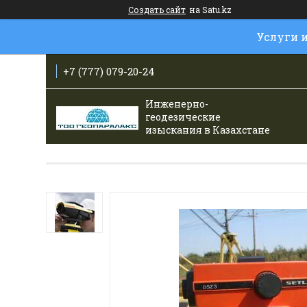
Создать сайт
на Satu.kz
Услуги 
+7 (777) 079-20-24
Инженерно-
геодезические
изыскания в Казахстане