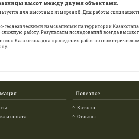
 разницы высот между двумя объектами.
льзуется для высотных измерений. Для работы специалист
-геодезическими изысканиями на территории Казахстана.
сложную работу. Результаты исследований всегда высоког
егион Казахстана для проведения работ по геометрическо
ону.
мация
Полезное
кты
Каталог
ка и оплата
Отзывы