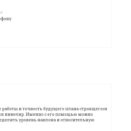
4
лы
ефону
е работы и точность будущего плана строящегося
тся нивелир. Именно с его помощью можно
еделить уровень наклона и относительную