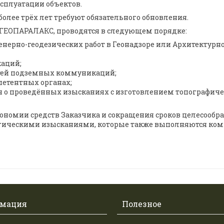
ксплуатации объектов.
олее трёх лет требуют обязательного обновления.
ГЕОПАРАЛАКС, проводятся в следующем порядке:
ерно-геодезических работ в Геонадзоре или Архитектурн
аций;
етей подземных коммуникаций;
петентных органах;
я о проведённых изысканиях с изготовлением топографич
ономии средств Заказчика и сокращения сроков целесообра
гическими изысканиями, которые также выполняются ко
мация
Полезное