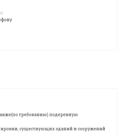
4
лы
ефону
также(по требованию) подеревную
анировки, существующих зданий и сооружений