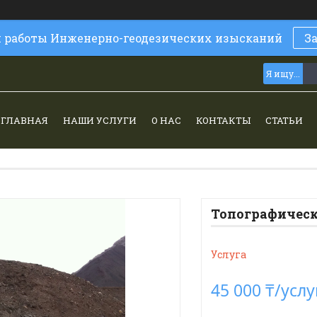
и работы Инженерно-геодезических изысканий
З
ГЛАВНАЯ
НАШИ УСЛУГИ
О НАС
КОНТАКТЫ
СТАТЬИ
Топографическ
Услуга
45 000 ₸/услу