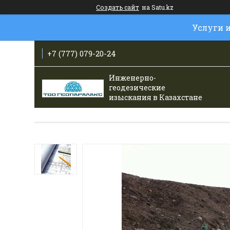
Создать сайт
на Satu.kz
Услуги 
+7 (777) 079-20-24
Инженерно-
геодезические
изыскания в Казахстане