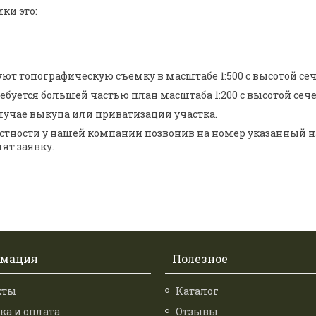
ки это:
 топографическую съемку в масштабе 1:500 с высотой сече
буется большей частью план масштаба 1:200 с высотой сече
случае выкупа или приватизации участка.
стности у нашей компании позвонив на номер указанный н
ят заявку.
мация
Полезное
кты
Каталог
ка и оплата
Отзывы