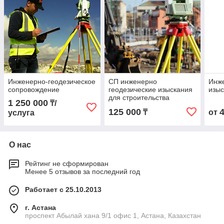
Инженерно-геодезическое
СП инженерно
Инже
сопровождение
геодезические изыскания
изыс
для строительства
1 250 000
₸/
125 000
₸
от
услуга
О нас
Рейтинг не сформирован
Менее 5 отзывов за последний год
Работает с 25.10.2013
г. Астана
проспект Абылай хана 9/1 офис 1, Астана, Казахстан