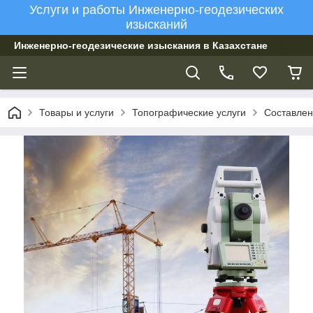
Услуги и работы Инженерно-геодезических
изысканий
Инженерно-геодезические изыскания в Казахстане
Товары и услуги
Топографические услуги
Составлен