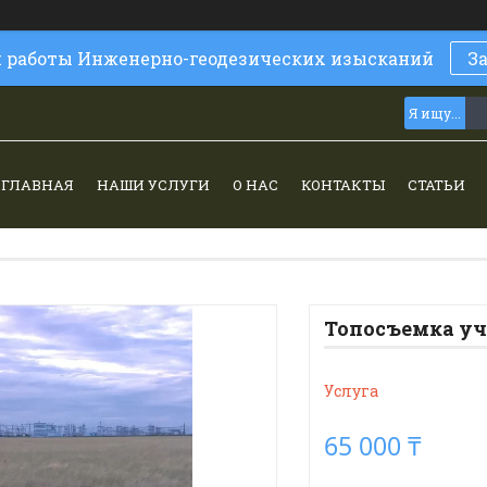
и работы Инженерно-геодезических изысканий
З
ГЛАВНАЯ
НАШИ УСЛУГИ
О НАС
КОНТАКТЫ
СТАТЬИ
Топосъемка уч
Услуга
65 000 ₸