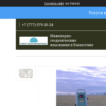
Создать сайт
на Satu.kz
Услуги 
+7 (777) 079-20-24
Инженерно-
геодезические
изыскания в Казахстане