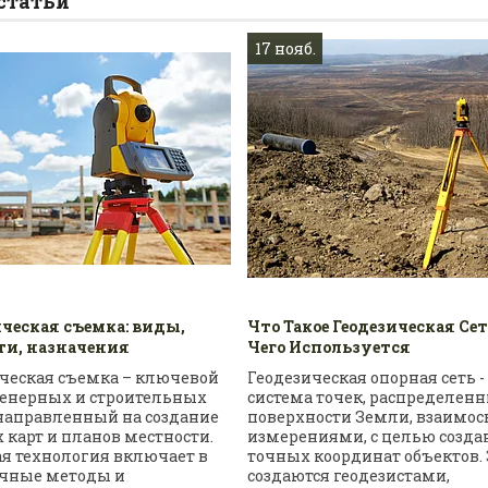
статьи
17 нояб.
ческая съемка: виды,
Что Такое Геодезическая Се
ти, назначения
Чего Используется
ческая съемка – ключевой
Геодезическая опорная сеть -
женерных и строительных
система точек, распределен
 направленный на создание
поверхности Земли, взаимо
 карт и планов местности.
измерениями, с целью созда
ая технология включает в
точных координат объектов. 
ичные методы и
создаются геодезистами,