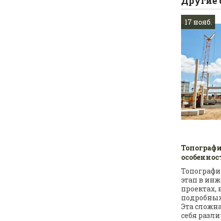
Другие 
17 нояб.
Топографи
особеннос
Топографи
этап в ин
проектах,
подробных
Эта сложн
себя разл