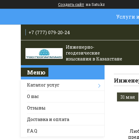
Создать сайт
на Satu.kz
Услуги 
+7 (777) 079-20-24
Инженерно-
геодезические
изыскания в Казахстане
Инженер
Каталог услуг
О нас
31 мая
Отзывы
Доставка и оплата
F.A.Q
Люб
пред