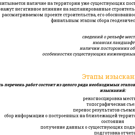
читывается наличие на территории уже существующих постр
окажут негативное влияние на запланированные строитель
рассматриваемом проекте строительства, его обоснованно
финальным этапом сбора геодезиче
сведений о рельефе мес
нюансах ландшафт
наличии посторонних об
особенностях существующих инженерных
Этапы изыска
сь перечень работ состоит из целого ряда необходимых этапо
изысканий:
рекогносцировка мест
топографическая съ
перенос результатов съемк
сбор информации о построенных на близлежащей террито
состояния
получение данных о существующих по
подготовка отчет