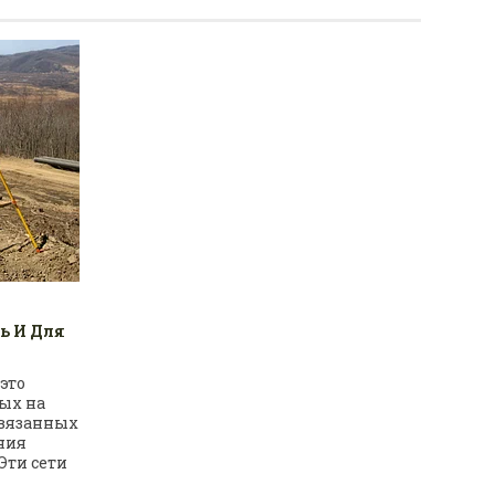
ть И Для
 это
ных на
связанных
ния
Эти сети