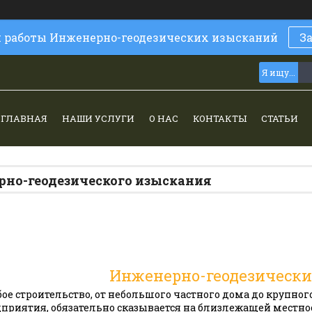
и работы Инженерно-геодезических изысканий
З
ГЛАВНАЯ
НАШИ УСЛУГИ
О НАС
КОНТАКТЫ
СТАТЬИ
но-геодезического изыскания
Инженерно-геодезически
ое строительство, от небольшого частного дома до крупно
приятия, обязательно сказывается на близлежащей местнос