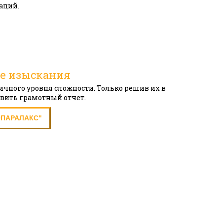
аций.
е изыскания
чного уровня сложности. Только решив их в
авить грамотный отчет.
ОПАРАЛАКС"