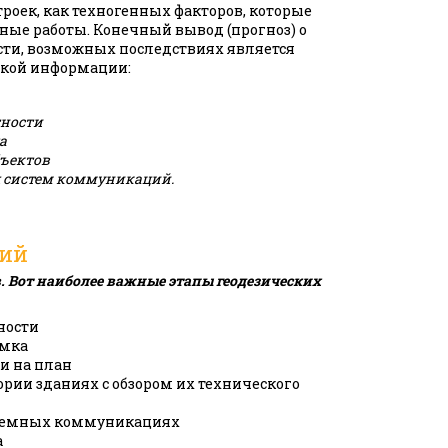
оек, как техногенных факторов, которые
ные работы. Конечный вывод (прогноз) о
сти, возможных последствиях является
ской информации:
тности
а
ъектов
 систем коммуникаций.
ний
в. Вот наиболее важные этапы геодезических
ности
емка
и на план
рии зданиях с обзором их технического
дземных коммуникациях
а