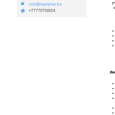
у
info@topoplan.kz
+77770792024
Ве