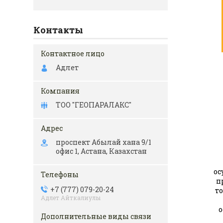
Контакты
Адлет
ТОО "ГЕОПАРАЛАКС"
проспект Абылай хана 9/1
офис 1, Астана, Казахстан
ос
п
+7 (777) 079-20-24
т
Адлет Айткалиулы
о